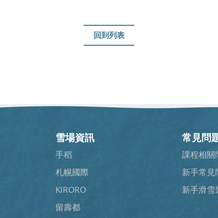
回到列表
雪場資訊
常見問
手稻
課程相關
札幌國際
新手常見
KIRORO
新手滑雪
留壽都