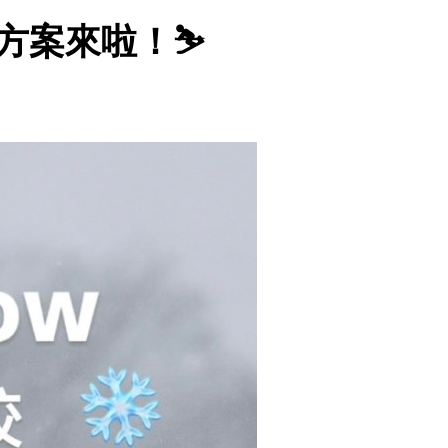
時方案來啦！⛷️