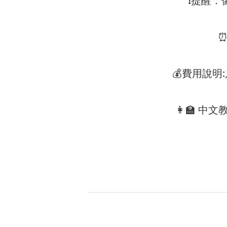
❗️提醒
💰費用說
👩‍🏫