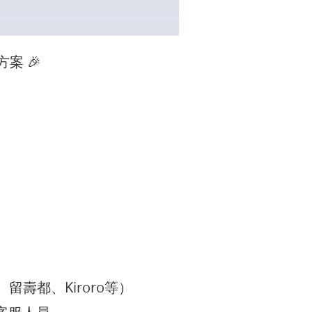
案 🎉
都、Kiroro等）