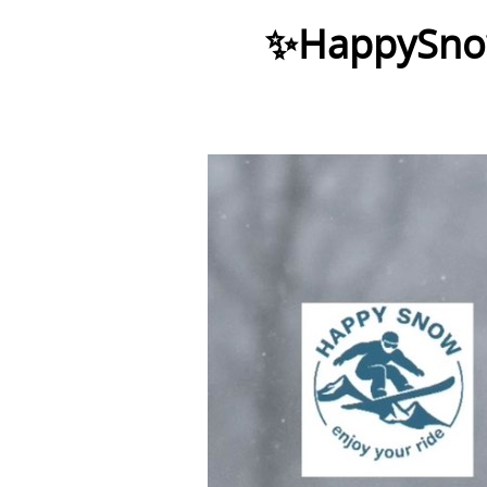
✨HappyS