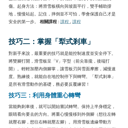
傷。起身方法：將滑雪板橫向與坡面平行，雙手輔助撐
地，慢慢站起。記住，摔倒並不可怕，學會保護自己才是
安全的第一步。
相關課程 :
課程
,
課程
技巧二：掌握「犁式剎車」
對新手來說，最重要的技巧就是能控制速度並安全停下。
將雙腳打開，滑雪板呈「V」字型（前尖靠攏，後端打
開）。輕輕加壓內側腳掌，讓雪板刃與雪面摩擦，減慢速
度。熟練後，就能自在地控制停下與轉彎。「犁式剎車」
是所有滑雪動作的基礎，務必要反覆練習！
技巧三：利用身體重心轉彎
當能夠剎車後，就可以開始嘗試轉彎。保持上半身穩定，
眼睛看向要去的方向。將重心慢慢移到外側腳（想往左轉
就壓右腳，想往右轉就壓左腳）。用滑雪板邊緣帶動方